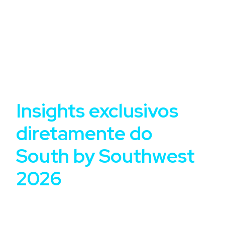
PDF + VÍDEO
Insights exclusivos
diretamente do
South by Southwest
2026
Descubra as principais tendências de tecnologia, IA
e Marketing apresentadas em um dos eventos mais
influentes do mundo — traduzidas para a realidade