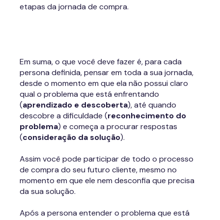
levantados dados mais amplos, como gênero,
etapas da jornada de compra.
faixa etária e classe social, personas são
personagens desenvolvidos a partir do perfil e de
características de clientes reais da empresa.
Exemplo de público-alvo:
homens de 40 a 50
Em suma, o que você deve fazer é, para cada
anos, casados, classe A, com ensino superior
persona definida, pensar em toda a sua jornada,
completo.
desde o momento em que ela não possui claro
qual o problema que está enfrentando
Exemplo de persona:
Roberto, médico, 43 anos,
(
aprendizado e descoberta
), até quando
casado e com 2 filhos. Possui renda estável e tem
descobre a dificuldade (
reconhecimento do
dificuldade em conciliar vida profissional e familiar.
problema
) e começa a procurar respostas
(
consideração da solução
).
Em qual situação fica mais fácil pensar em ações
(como a produção de conteúdo) para atingir o
Assim você pode participar de todo o processo
público correto?
de compra do seu futuro cliente, mesmo no
momento em que ele nem desconfia que precisa
Por isso, desenvolver e documentar suas
da sua solução.
personas é um passo importante para o sucesso
da sua empresa com o Marketing Digital. Baixe
Após a persona entender o problema que está