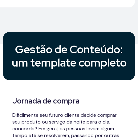
Gestão de Conteúdo:
um template completo
Persona
Jornada de compra
Você já tem as
Dificilmente seu futuro cliente decide comprar
da sua empresa
personas
documentadas?
seu produto ou serviço da noite para o dia,
concorda? Em geral, as pessoas levam algum
Diferentemente de público-alvo, em que são
tempo até se resolverem, passando por outras