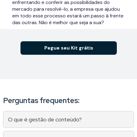
agora esta planilha e liste todas as suas
enfrentando e conferir as possibilidades do
personas!
mercado para resolvê-lo, a empresa que ajudou
em todo esse processo estará um passo à frente
Calendário
das outras. Não é melhor que seja a sua?
Mantenha um cronograma de todas as
postagens neste calendário completo para o seu
Pegue seu Kit grátis
ano. Você pode considerar aqui os posts no blog,
materiais ricos, campanhas de Email Marketing,
etc.
Mas se você está procurando um cronograma
dedicado para Instagram, Facebook e outras
redes, confira agora nosso
Calendário de
.
Publicações para Redes Sociais
Perguntas frequentes:
Ideias de conteúdo e gestão de
O que é gestão de conteúdo?
publicações