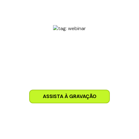
Como líderes usam IA para
escalar Marketing e Vendas
Descubra como a IA contextualizada traz a eficiência
necessária para você fazer mais com menos.
ASSISTA À GRAVAÇÃO