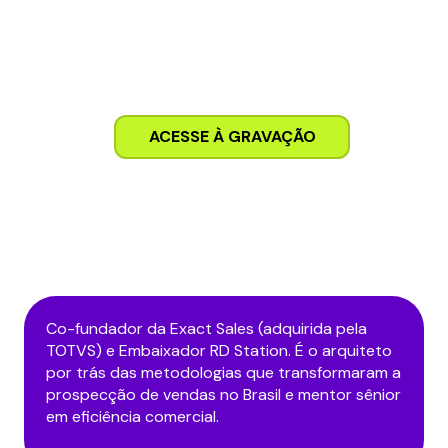
O caminho para a eficiência operacional que
sua operação precisa está aqui.
ACESSE À GRAVAÇÃO
Conheça os especialistas
Co-fundador da Exact Sales (adquirida pela
TOTVS) e Embaixador RD Station. É o arquiteto
por trás das metodologias que transformaram a
prospecção de vendas no Brasil e mentor sênior
em eficiência comercial.
.