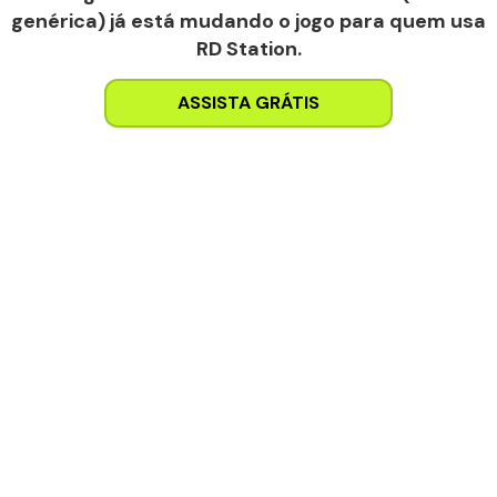
genérica) já está mudando o jogo para quem usa
RD Station.
ASSISTA GRÁTIS
Não deixe que a inteligência
da sua operação seja
limitada por processos
lentos.